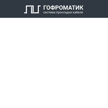
Кабельный уплотнитель
Заглушка
Антифрикционное кольцо
Нажимной штуцер с наружной резьбой
КАТАЛОГ
СПК ГОФРОМАТИК
РЕШЕНИЯ
СТАТЬ ДИЛЕРОМ
СКАЧАТЬ КАТАЛОГ
Звонки для регионов бесплатно
+7 (800) 777-34-21
Москва / Новосибирск, Пн-Пт: с 8:00 до 17:00
+7 (383) 308-72-36
+7 (495) 666-23-38