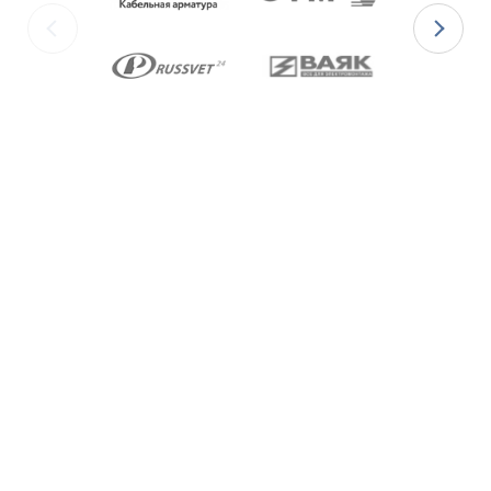
изготавливаются с уплотнительными
элементами из двух материалов:
для
Ex-вводов типа ВКВ2ТН-[Х]Р
– из
масло-бензостойкой резины МБС;
для
Ex-вводов типа ВКВ2ТН-[Х]С
– из
термостойкой силиконовой резины.
Ex-вводы типа ВКВ2ТН
изготавливаются с
метрической резьбой М по ГОСТ 24705-2004,
с цилиндрической трубной резьбой «G» по
ГОСТ 6357-81 и с конической резьбой К по
ГОСТ 6111-52 В конструкции Ex-вводов типа
ВКВ2ТН предусмотрена специальная заглушка
для поддержания необходимого уровня
взрывозащиты и высокой степени защиты IP68
оборудования до момента монтажа кабеля
через Ex-ввод.