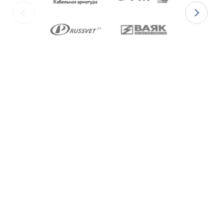
изготавливаются с уплотнительными
элементами из двух материалов:
для
Ex-вводов типа ВКВ2ТН-[Х]Р
– из
масло-бензостойкой резины МБС;
для
Ex-вводов типа ВКВ2ТН-[Х]С
– из
термостойкой силиконовой резины.
Ex-вводы типа ВКВ2ТН
изготавливаются с
метрической резьбой М по ГОСТ 24705-2004,
с цилиндрической трубной резьбой «G» по
ГОСТ 6357-81 и с конической резьбой К по
ГОСТ 6111-52 В конструкции Ex-вводов типа
ВКВ2ТН предусмотрена специальная заглушка
для поддержания необходимого уровня
взрывозащиты и высокой степени защиты IP68
оборудования до момента монтажа кабеля
через Ex-ввод.