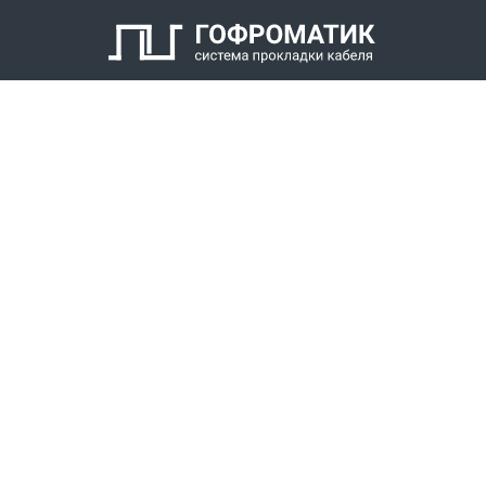
Кабельный уплотнитель
Заглушка
Антифрикционное кольцо
Нажимной штуцер с наружной резьбой
КАТАЛОГ
СПК ГОФРОМАТИК
РЕШЕНИЯ
СТАТЬ ДИЛЕРОМ
СКАЧАТЬ КАТАЛОГ
Звонки для регионов бесплатно
+7 (800) 777-34-21
Москва / Новосибирск, Пн-Пт: с 8:00 до 17:00
+7 (383) 308-72-36
+7 (495) 666-23-38