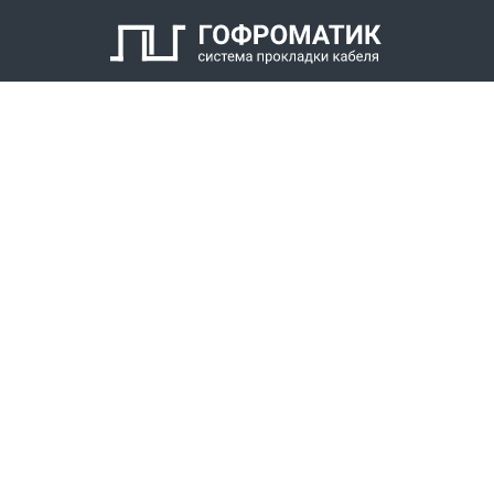
Кабельный уплотнитель
Заглушка
Антифрикционное кольцо
Нажимной штуцер с наружной резьбой
КАТАЛОГ
СПК ГОФРОМАТИК
РЕШЕНИЯ
СТАТЬ ДИЛЕРОМ
СКАЧАТЬ КАТАЛОГ
Звонки для регионов бесплатно
+7 (800) 777-34-21
Москва / Новосибирск, Пн-Пт: с 8:00 до 17:00
+7 (383) 308-72-36
+7 (495) 666-23-38