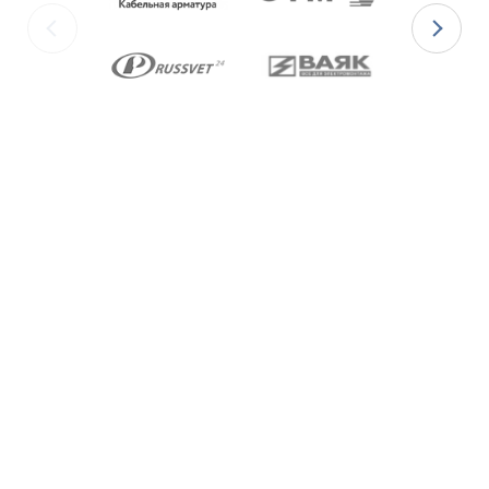
изготавливаются с уплотнительными
элементами из двух материалов:
для
Ex-вводов типа ВКВ2ТН-[Х]Р
– из
масло-бензостойкой резины МБС;
для
Ex-вводов типа ВКВ2ТН-[Х]С
– из
термостойкой силиконовой резины.
Ex-вводы типа ВКВ2ТН
изготавливаются с
метрической резьбой М по ГОСТ 24705-2004,
с цилиндрической трубной резьбой «G» по
ГОСТ 6357-81 и с конической резьбой К по
ГОСТ 6111-52 В конструкции Ex-вводов типа
ВКВ2ТН предусмотрена специальная заглушка
для поддержания необходимого уровня
взрывозащиты и высокой степени защиты IP68
оборудования до момента монтажа кабеля
через Ex-ввод.