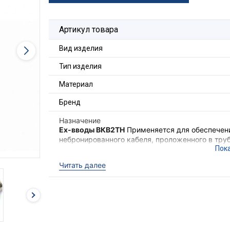
Артикул товара
Вид изделия
Тип изделия
Материал
Бренд
Назначение
Ex-вводы ВКВ2ТН
Применяется для обеспечени
небронированного кабеля, проложенного в труб
обеспечения надёжного электрического соедин
электрооборудования II группы в местах (кром
Читать далее
опасных по взрывоопасным газовым средам.
Ex-вводы ВКВ2ТН
выполняют функцию удержив
необходимого уровня взрывозащиты оборудова
кабеля с высокой степенью защиты IP68.
Для фиксации кабельного ввода в корпусе об
гайка ГП2 и прокладка фторопластовая ПФ (в 