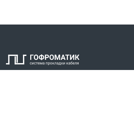
Контакты
СПК Гоф
Прокладка 
Звонки для регионов бесплатно
Прокладка к
+7 (800) 777-34-21
Прокладка 
Москва / Новосибирск, Пн-Пт: с 8:00 до 17:00
+7 (383) 308-72-36
+7 (495) 666-23-38