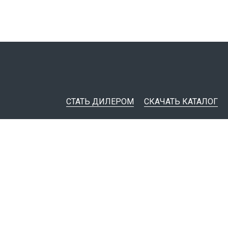
СТАТЬ ДИЛЕРОМ
СКАЧАТЬ КАТАЛОГ
ительная документация
ные инструменты
я импорта товаров
тировщикам
IM-модели