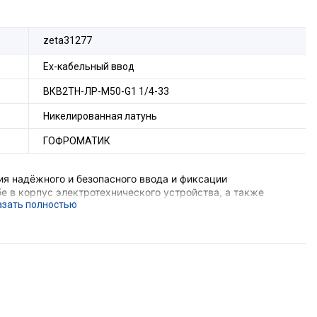
zeta31277
Ех-кабельный ввод
ВКВ2ТН-ЛР-М50-G1 1/4-33
Никелированная латунь
ГОФРОМАТИК
я надёжного и безопасного ввода и фиксации
е в корпус электротехнического устройства, а также
ения трубы и металлической оболочки
е подземных выработок шахт и их наземных строений),
ающего устройства, функцию поддержания
ния, функцию герметизации оборудования в месте ввода
орудования с безрезьбовым отверстием потребуется
комплект поставки не входит).