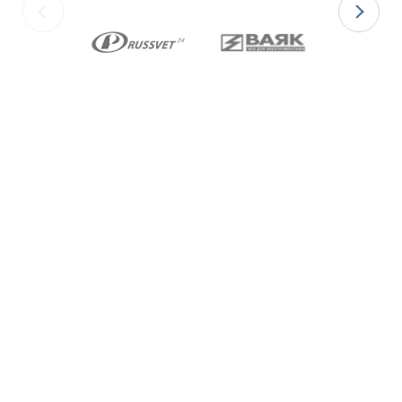
резьбой К по ГОСТ 6111-52 В конструкции Ex-вводов
типа ВКВ2ТН предусмотрена специальная заглушка для
поддержания необходимого уровня взрывозащиты и
высокой степени защиты IP68 оборудования до момента
монтажа кабеля через Ex-ввод.