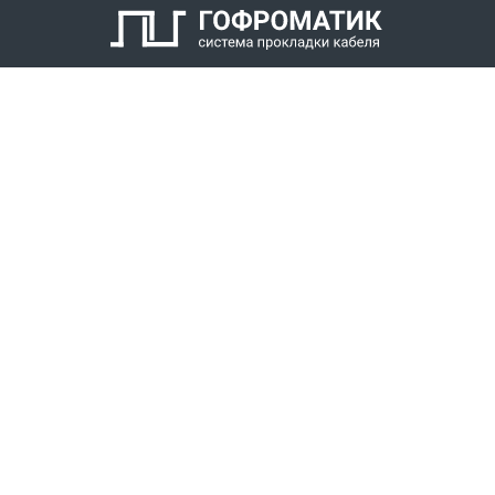
КАТАЛОГ
СПК ГОФРОМАТИК
РЕШЕНИЯ
СТАТЬ ДИЛЕРОМ
СКАЧАТЬ КАТАЛОГ
Звонки для регионов бесплатно
+7 (800) 777-34-21
Москва / Новосибирск, Пн-Пт: с 8:00 до 17:00
+7 (383) 308-72-36
+7 (495) 666-23-38