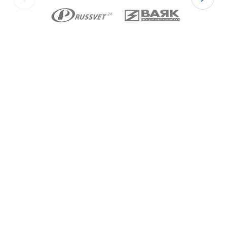
Ex-вводы типа ВКВ2ТН
изготавливаются с
метрической резьбой М по ГОСТ 24705-2004, с
цилиндрической трубной резьбой «G» по ГОСТ 6357-
81 и с конической резьбой К по ГОСТ 6111-52 В
конструкции Ex-вводов типа ВКВ2ТН предусмотрена
специальная заглушка для поддержания
необходимого уровня взрывозащиты и высокой
степени защиты IP68 оборудования до момента
монтажа кабеля через Ex-ввод.