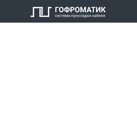
Кабельный уплотнитель
Заглушка
Антифрикционное кольцо
Нажимной штуцер с наружной резьбой
КАТАЛОГ
СПК ГОФРОМАТИК
РЕШЕНИЯ
СТАТЬ ДИЛЕРОМ
СКАЧАТЬ КАТАЛОГ
Звонки для регионов бесплатно
+7 (800) 777-34-21
Москва / Новосибирск, Пн-Пт: с 8:00 до 17:00
+7 (383) 308-72-36
+7 (495) 666-23-38