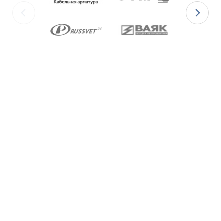
изготавливаются с уплотнительными
элементами из двух материалов:
для
Ex-вводов типа ВКВ2ТН-[Х]Р
– из
масло-бензостойкой резины МБС;
для
Ex-вводов типа ВКВ2ТН-[Х]С
– из
термостойкой силиконовой резины.
Ex-вводы типа ВКВ2ТН
изготавливаются с
метрической резьбой М по ГОСТ 24705-2004,
с цилиндрической трубной резьбой «G» по
ГОСТ 6357-81 и с конической резьбой К по
ГОСТ 6111-52 В конструкции Ex-вводов типа
ВКВ2ТН предусмотрена специальная заглушка
для поддержания необходимого уровня
взрывозащиты и высокой степени защиты IP68
оборудования до момента монтажа кабеля
через Ex-ввод.