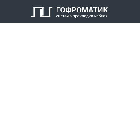
Кабельный уплотнитель
Заглушка
Антифрикционное кольцо
Нажимной штуцер с наружной резьбой
КАТАЛОГ
СПК ГОФРОМАТИК
РЕШЕНИЯ
СТАТЬ ДИЛЕРОМ
СКАЧАТЬ КАТАЛОГ
Звонки для регионов бесплатно
+7 (800) 777-34-21
Москва / Новосибирск, Пн-Пт: с 8:00 до 17:00
+7 (383) 308-72-36
+7 (495) 666-23-38