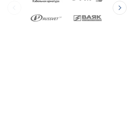
изготавливаются с уплотнительными
элементами из двух материалов:
для
Ex-вводов типа ВКВ2ТН-[Х]Р
– из
масло-бензостойкой резины МБС;
для
Ex-вводов типа ВКВ2ТН-[Х]С
– из
термостойкой силиконовой резины.
Ex-вводы типа ВКВ2ТН
изготавливаются с
метрической резьбой М по ГОСТ 24705-2004,
с цилиндрической трубной резьбой «G» по
ГОСТ 6357-81 и с конической резьбой К по
ГОСТ 6111-52 В конструкции Ex-вводов типа
ВКВ2ТН предусмотрена специальная заглушка
для поддержания необходимого уровня
взрывозащиты и высокой степени защиты IP68
оборудования до момента монтажа кабеля
через Ex-ввод.