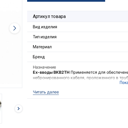
Артикул товара
Вид изделия
Тип изделия
Материал
Бренд
Назначение
Ex-вводы ВКВ2ТН
Применяется для обеспечени
небронированного кабеля, проложенного в труб
обеспечения надёжного электрического соедин
электрооборудования II группы в местах (кром
Читать далее
опасных по взрывоопасным газовым средам.
Ex-вводы ВКВ2ТН
выполняют функцию удержив
необходимого уровня взрывозащиты оборудова
кабеля с высокой степенью защиты IP68.
Для фиксации кабельного ввода в корпусе об
гайка ГП2 и прокладка фторопластовая ПФ (в 