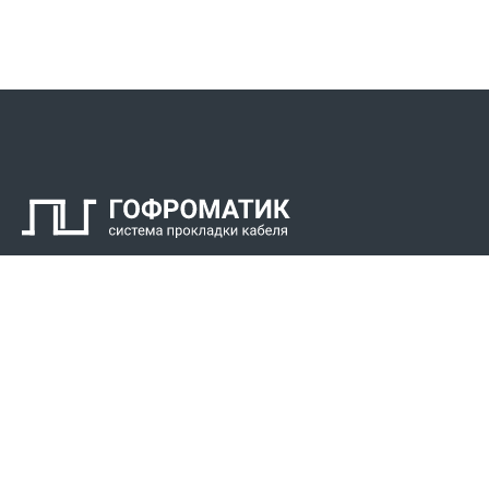
Контакты
СПК Гоф
Прокладка 
Звонки для регионов бесплатно
Прокладка к
+7 (800) 777-34-21
Прокладка 
Москва / Новосибирск, Пн-Пт: с 8:00 до 17:00
+7 (383) 308-72-36
+7 (495) 666-23-38