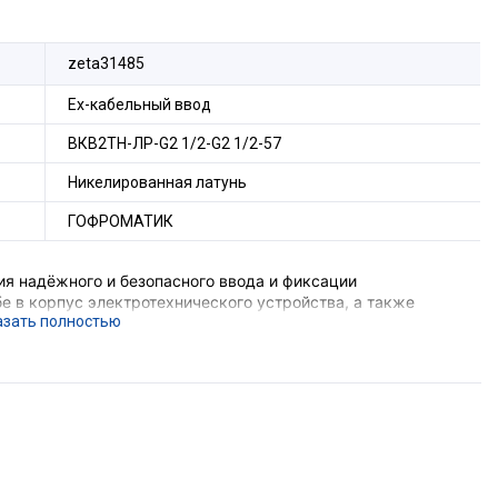
zeta31485
Ех-кабельный ввод
ВКВ2ТН-ЛР-G2 1/2-G2 1/2-57
Никелированная латунь
ГОФРОМАТИК
я надёжного и безопасного ввода и фиксации
е в корпус электротехнического устройства, а также
ения трубы и металлической оболочки
е подземных выработок шахт и их наземных строений),
ающего устройства, функцию поддержания
ния, функцию герметизации оборудования в месте ввода
орудования с безрезьбовым отверстием потребуется
комплект поставки не входит).