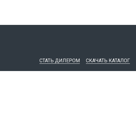
СТАТЬ ДИЛЕРОМ
СКАЧАТЬ КАТАЛОГ
ительная документация
ные инструменты
я импорта товаров
тировщикам
IM-модели