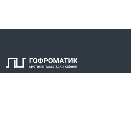
Контакты
СПК Гоф
Прокладка 
Звонки для регионов бесплатно
Прокладка к
+7 (800) 777-34-21
Прокладка 
Москва / Новосибирск, Пн-Пт: с 8:00 до 17:00
+7 (383) 308-72-36
+7 (495) 666-23-38