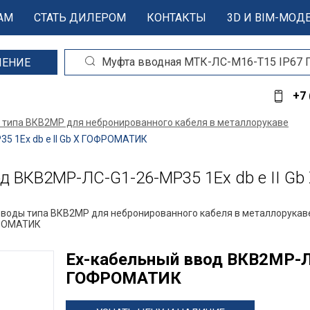
АМ
СТАТЬ ДИЛЕРОМ
КОНТАКТЫ
3D И BIM-МОД
ШЕНИЕ
+7 
 типа ВКВ2МР для небронированного кабеля в металлорукаве
 1Ex db e II Gb X ГОФРОМАТИК
 ВКВ2МР-ЛС-G1-26-МР35 1Ex db e II G
вводы типа ВКВ2МР для небронированного кабеля в металлорукав
ФРОМАТИК
Ех-кабельный ввод ВКВ2МР-ЛС
ГОФРОМАТИК