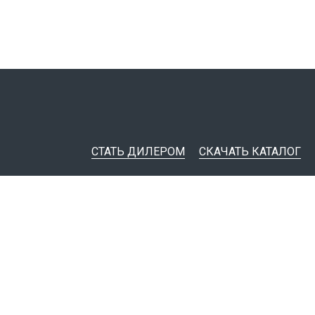
СТАТЬ ДИЛЕРОМ
СКАЧАТЬ КАТАЛОГ
ительная документация
ные инструменты
я импорта товаров
тировщикам
IM-модели