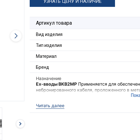
УЗНАТЬ ЦЕНУ И НАЛИЧИЕ
Артикул товара
Вид изделия
Тип изделия
Материал
Бренд
Назначение
Ex-вводы ВКВ2МР
Применяется для обеспечени
небронированного кабеля, проложенного в мета
также обеспечения надёжного электрического
электрооборудования II группы в местах (кром
Читать далее
опасных по взрывоопасным газовым средам.
Ex-вводы ВКВ2МР
выполняют функцию удержи
необходимого уровня взрывозащиты оборудова
кабеля с высокой степенью защиты
IP68
.
Для фиксации кабельного ввода в корпусе об