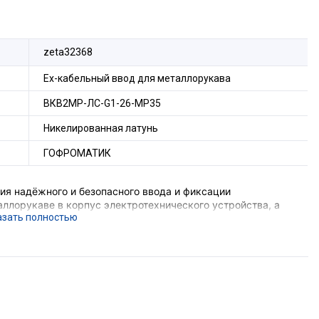
zeta32368
Ех-кабельный ввод для металлорукава
ВКВ2МР-ЛС-G1-26-МР35
Никелированная латунь
ГОФРОМАТИК
я надёжного и безопасного ввода и фиксации
ллорукаве в корпус электротехнического устройства, а
 соединения металлорукава и металлической оболочки
е подземных выработок шахт и их наземных строений),
вающего устройства, функцию поддержания
ния, функцию герметизации оборудования в месте ввода
орудования с безрезьбовым отверстием потребуется