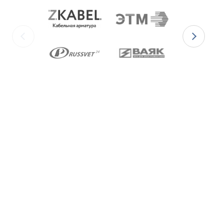
ГОСТ 5632-2014.
Ex-кабельные вводы типа ВКВ2МР
изготавливаются с уплотнительными
элементами из двух материалов:
для
Ex-вводов типа ВКВ2МР-[Х]Р
– из
масло-бензостойкой резины МБС;
для
Ex-вводов типа ВКВ2МР-[Х]С
– из
термостойкой силиконовой резины.
Ex-вводы типа ВКВ2МР
изготавливаются с
метрической резьбой М по ГОСТ 24705-2004,
с цилиндрической трубной резьбой «G» по
ГОСТ 6357-81 и с конической резьбой К по
ГОСТ 6111-52 В конструкции Ex-вводов типа
ВКВ2ТН предусмотрена специальная заглушка
для поддержания необходимого уровня
взрывозащиты и высокой степени защиты IP68
оборудования до момента монтажа кабеля
через Ex-ввод.