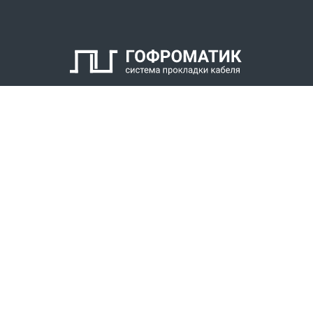
2. Кабельный уплотнитель
3. Заглушка
4. Антифрикционное кольцо
5. Нажимной штуцер
6. Оконцеватель металлорукава
7. Уплотнитель металлорукава
КАТАЛОГ
8. Накидная гайка
СПК ГОФРОМАТИК
РЕШЕНИЯ
СТАТЬ ДИЛЕРОМ
СКАЧАТЬ КАТАЛОГ
Звонки для регионов бесплатно
+7 (800) 777-34-21