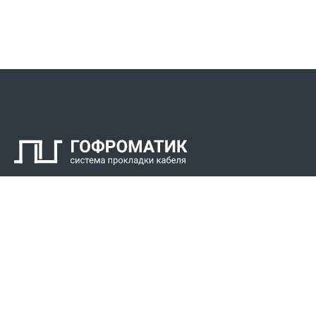
Контакты
СПК Гоф
Прокладка 
Звонки для регионов бесплатно
Прокладка к
+7 (800) 777-34-21
Прокладка 
Москва / Новосибирск, Пн-Пт: с 8:00 до 17:00
+7 (383) 308-72-36
+7 (495) 666-23-38