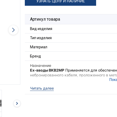
УЗНАТЬ ЦЕНУ И НАЛИЧИЕ
Артикул товара
Вид изделия
Тип изделия
Материал
Бренд
Назначение
Ex-вводы ВКВ2МР
Применяется для обеспечени
небронированного кабеля, проложенного в мета
также обеспечения надёжного электрического
электрооборудования II группы в местах (кром
Читать далее
опасных по взрывоопасным газовым средам.
Ex-вводы ВКВ2МР
выполняют функцию удержи
необходимого уровня взрывозащиты оборудова
кабеля с высокой степенью защиты
IP68
.
Для фиксации кабельного ввода в корпусе об