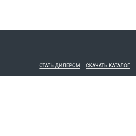
СТАТЬ ДИЛЕРОМ
СКАЧАТЬ КАТАЛОГ
ительная документация
ные инструменты
я импорта товаров
тировщикам
IM-модели