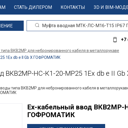
АМ
СТАТЬ ДИЛЕРОМ
КОНТАКТЫ
3D И BIM-МОД
ШЕНИЕ
+7 
 типа ВКВ2МР для небронированного кабеля в металлорукаве
 1Ex db e II Gb X ГОФРОМАТИК
 ВКВ2МР-НС-К1-20-МР25 1Ex db e II G
вводы типа ВКВ2МР для небронированного кабеля в металлорукав
ФРОМАТИК
Ех-кабельный ввод ВКВ2МР-НС
ГОФРОМАТИК