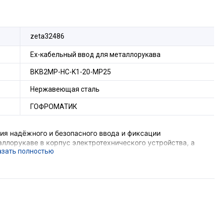
zeta32486
Ех-кабельный ввод для металлорукава
ВКВ2МР-НС-K1-20-МР25
Нержавеющая сталь
ГОФРОМАТИК
я надёжного и безопасного ввода и фиксации
ллорукаве в корпус электротехнического устройства, а
 соединения металлорукава и металлической оболочки
е подземных выработок шахт и их наземных строений),
вающего устройства, функцию поддержания
ния, функцию герметизации оборудования в месте ввода
орудования с безрезьбовым отверстием потребуется