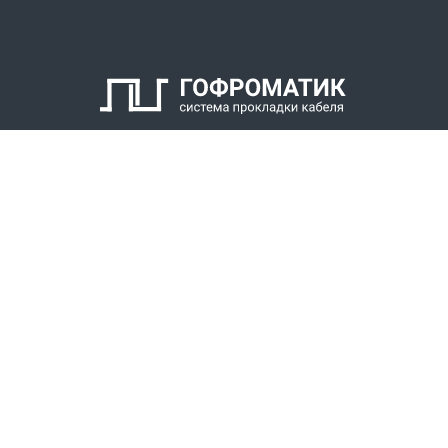
6. Оконцеватель металлорукава
7. Уплотнитель металлорукава
8. Накидная гайка
КАТАЛОГ
СПК ГОФРОМАТИК
РЕШЕНИЯ
СТАТЬ ДИЛЕРОМ
СКАЧАТЬ КАТАЛОГ
Звонки для регионов бесплатно
+7 (800) 777-34-21