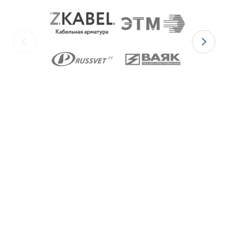
для
Ex-вводов типа ВКВ2МР-[Х]Р
– из масло-
бензостойкой резины МБС;
для
Ex-вводов типа ВКВ2МР-[Х]С
– из
термостойкой силиконовой резины.
Ex-вводы типа ВКВ2МР
изготавливаются с
метрической резьбой М по ГОСТ 24705-2004, с
цилиндрической трубной резьбой «G» по ГОСТ 6357-
81 и с конической резьбой К по ГОСТ 6111-52 В
конструкции Ex-вводов типа ВКВ2ТН предусмотрена
специальная заглушка для поддержания
необходимого уровня взрывозащиты и высокой
степени защиты IP68 оборудования до момента
монтажа кабеля через Ex-ввод.