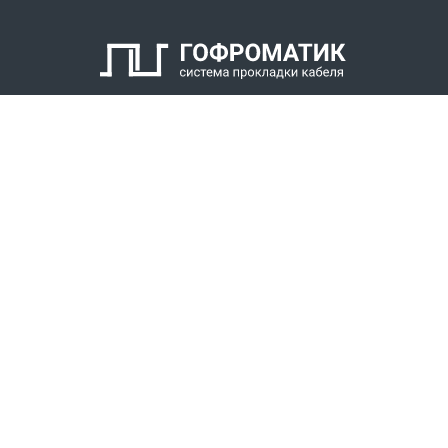
6. Оконцеватель металлорукава
7. Уплотнитель металлорукава
8. Накидная гайка
КАТАЛОГ
СПК ГОФРОМАТИК
РЕШЕНИЯ
СТАТЬ ДИЛЕРОМ
СКАЧАТЬ КАТАЛОГ
Звонки для регионов бесплатно
+7 (800) 777-34-21
Москва / Новосибирск, Пн-Пт: с 8:00 до 17:00