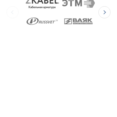
для
Ex-вводов типа ВКВ2МР-[Х]Р
– из масло-
бензостойкой резины МБС;
для
Ex-вводов типа ВКВ2МР-[Х]С
– из
термостойкой силиконовой резины.
Ex-вводы типа ВКВ2МР
изготавливаются с
метрической резьбой М по ГОСТ 24705-2004, с
цилиндрической трубной резьбой «G» по ГОСТ 6357-
81 и с конической резьбой К по ГОСТ 6111-52 В
конструкции Ex-вводов типа ВКВ2ТН предусмотрена
специальная заглушка для поддержания
необходимого уровня взрывозащиты и высокой
степени защиты IP68 оборудования до момента
монтажа кабеля через Ex-ввод.