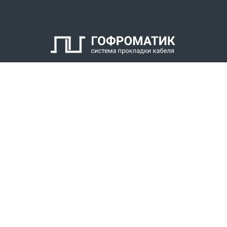
2. Кабельный уплотнитель
3. Заглушка
4. Антифрикционное кольцо
5. Нажимной штуцер
6. Оконцеватель металлорукава
7. Уплотнитель металлорукава
КАТАЛОГ
8. Накидная гайка
СПК ГОФРОМАТИК
РЕШЕНИЯ
СТАТЬ ДИЛЕРОМ
СКАЧАТЬ КАТАЛОГ
Звонки для регионов бесплатно
+7 (800) 777-34-21