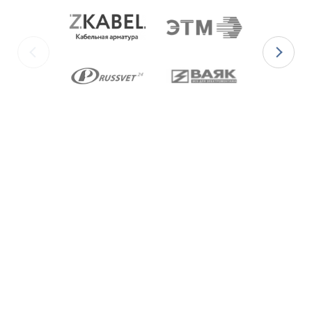
ГОСТ 5632-2014.
Ex-кабельные вводы типа ВКВ2МР
изготавливаются с уплотнительными
элементами из двух материалов:
для
Ex-вводов типа ВКВ2МР-[Х]Р
– из
масло-бензостойкой резины МБС;
для
Ex-вводов типа ВКВ2МР-[Х]С
– из
термостойкой силиконовой резины.
Ex-вводы типа ВКВ2МР
изготавливаются с
метрической резьбой М по ГОСТ 24705-2004,
с цилиндрической трубной резьбой «G» по
ГОСТ 6357-81 и с конической резьбой К по
ГОСТ 6111-52 В конструкции Ex-вводов типа
ВКВ2ТН предусмотрена специальная заглушка
для поддержания необходимого уровня
взрывозащиты и высокой степени защиты IP68
оборудования до момента монтажа кабеля
через Ex-ввод.