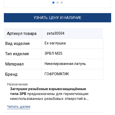
УЗНАТЬ ЦЕНУ И НАЛИЧИЕ
Артикул товара
zeta30504
Вид изделия
Ех-заглушка
Тип изделия
ЗРВЛ-М25
Материал
Никелированная латунь
Бренд
ГОФРОМАТИК
Назначение
Заглушки резьбовые взрывозащищённые
типа ЗРВ
предназначены для герметизации
неиспользованных резьбовых отверстий в
корпусах электротехнических аппаратов,
Ex-заглушки типа ЗРВ
соответствуют
Читать далее
также выполняют функцию поддержания
техническому регламенту Таможенного союза
необходимого уровня и вида взрывозащиты