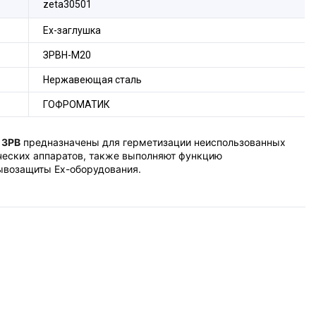
zeta30501
Ех-заглушка
ЗРВН-М20
Нержавеющая сталь
ГОФРОМАТИК
 ЗРВ
предназначены для герметизации неиспользованных
ческих аппаратов, также выполняют функцию
ывозащиты Ex-оборудования.
кому регламенту Таможенного союза ТР ТС 012/2011 "О
воопасных средах" и изготовлены в соответствии с
79-1-2013, ГОСТ Р МЭК 60079-7-2012 и ТУ 27.33.13.130-
е" и вид взрывозащиты "d" для электрооборудования 2
ранных прутков нержавеющей стали марки 08Х18Н10 по
овку взрывозащиты
Ех
db
е II Gb
U
по ГОСТ 31610.0-2014
 в отверстия электротехнических устройств с толщиной
етствующего размеру и типу заглушки. На плоской
необходимая Ex-маркировка взрывозащиты в соответствии