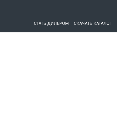
СТАТЬ ДИЛЕРОМ
СКАЧАТЬ КАТАЛОГ
ительная документация
ные инструменты
я импорта товаров
тировщикам
IM-модели
Политика конфиденциальности
© 1999 - 2026
Завод электротехнической арматуры