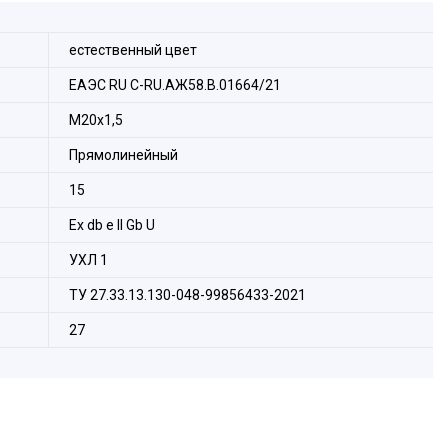
естественный цвет
ЕАЭС RU C-RU.АЖ58.В.01664/21
M20х1,5
Прямолинейный
15
Ех db e II Gb U
УХЛ 1
ТУ 27.33.13.130-048-99856433-2021
27