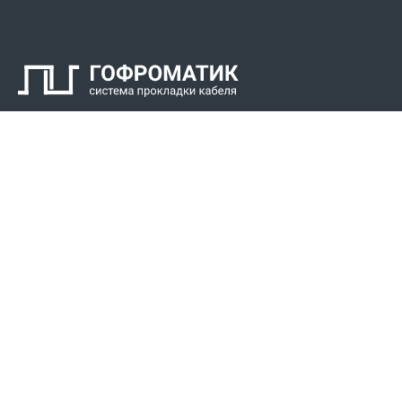
Контакты
СПК Гоф
Прокладка 
Звонки для регионов бесплатно
Прокладка к
+7 (800) 777-34-21
Прокладка 
Москва / Новосибирск, Пн-Пт: с 8:00 до 17:00
+7 (383) 308-72-36
+7 (495) 666-23-38
Реквизиты
Решени
Р/С 40702810307000034219
Для Крайнег
Сибирский филиал АО «Райффайзенбанк»
Для пищево
БИК 045004799
Для химиче