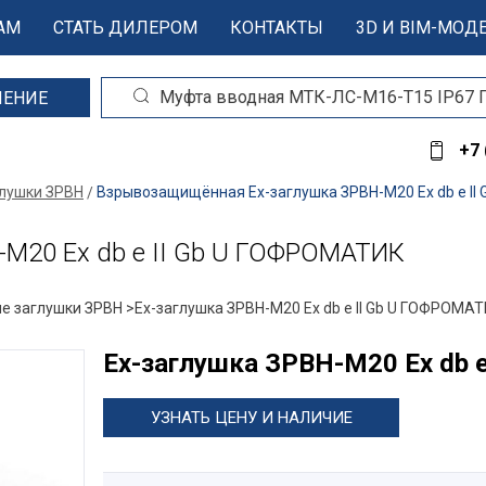
АМ
СТАТЬ ДИЛЕРОМ
КОНТАКТЫ
3D И BIM-МОД
ШЕНИЕ
+7 
глушки ЗРВН
Взрывозащищённая Ex-заглушка ЗРВН-М20 Ех db e I
М20 Ех db e II Gb U ГОФРОМАТИК
е заглушки ЗРВН >
Ex-заглушка ЗРВН-М20 Ех db e II Gb U ГОФРОМА
Ex-заглушка ЗРВН-М20 Ех db 
УЗНАТЬ ЦЕНУ И НАЛИЧИЕ