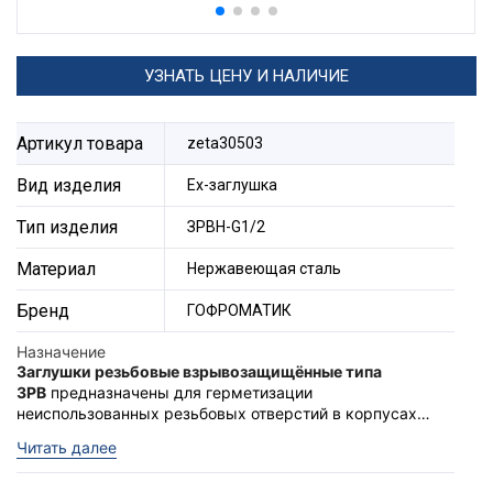
УЗНАТЬ ЦЕНУ И НАЛИЧИЕ
Артикул товара
zeta30503
Вид изделия
Ех-заглушка
Тип изделия
ЗРВН-G1/2
Материал
Нержавеющая сталь
Бренд
ГОФРОМАТИК
Назначение
Заглушки резьбовые взрывозащищённые типа
ЗРВ
предназначены для герметизации
неиспользованных резьбовых отверстий в корпусах
электротехнических аппаратов, также выполняют
Ex-заглушки типа ЗРВ
соответствуют техническому
Читать далее
функцию поддержания необходимого уровня и вида
регламенту Таможенного союза ТР ТС 012/2011 "О
взрывозащиты Ex-оборудования.
безопасности оборудования для работы во