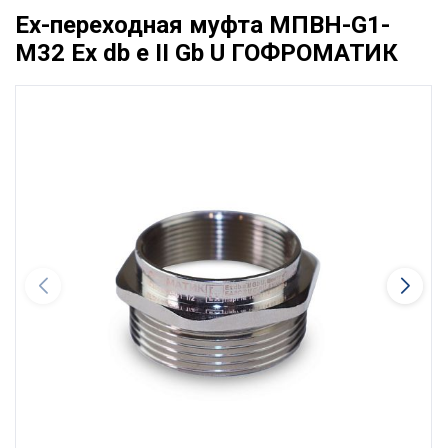
Ex-переходная муфта МПВН-G1-
М32 Ех db e II Gb U ГОФРОМАТИК