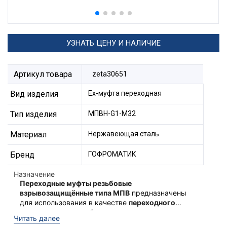
УЗНАТЬ ЦЕНУ И НАЛИЧИЕ
Артикул товара
zeta30651
Вид изделия
Ех-муфта переходная
Тип изделия
МПВН-G1-М32
Материал
Нержавеющая сталь
Бренд
ГОФРОМАТИК
Назначение
Переходные муфты резьбовые
взрывозащищённые типа МПВ
предназначены
для использования в качестве
переходного
элемента между кабельным вводом и
Ex-переходные муфты типа
Читать далее
оборудованием
для соединения резьбы
МПВ
соответствуют техническому регламенту