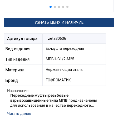
УЗНАТЬ ЦЕНУ И НАЛИЧИЕ
Артикул товара
zeta30636
Вид изделия
Ех-муфта переходная
Тип изделия
МПВН-G1/2-М25
Материал
Нержавеющая сталь
Бренд
ГОФРОМАТИК
Назначение
Переходные муфты резьбовые
взрывозащищённые типа МПВ
предназначены
для использования в качестве
переходного
элемента между кабельным вводом и
Ex-переходные муфты типа
Читать далее
оборудованием
для соединения резьбы
МПВ
соответствуют техническому регламенту