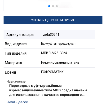
УЗНАТЬ ЦЕНУ И НАЛИЧИЕ
Артикул товара
zeta30541
Вид изделия
Ех-муфта переходная
Тип изделия
МПВЛ-М25-G3/4
Материал
Никелированная латунь
Бренд
ГОФРОМАТИК
Назначение
Переходные муфты резьбовые
взрывозащищённые типа МПВ
предназначены
для использования в качестве
переходного
элемента между кабельным вводом и
Ex-переходные муфты типа
Читать далее
оборудованием
для соединения резьбы
МПВ
соответствуют техническому регламенту