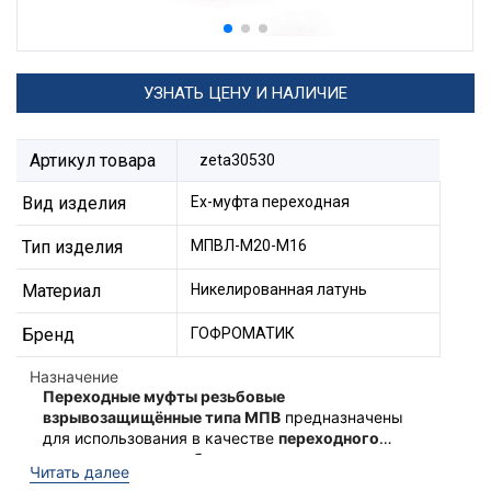
УЗНАТЬ ЦЕНУ И НАЛИЧИЕ
Артикул товара
zeta30530
Вид изделия
Ех-муфта переходная
Тип изделия
МПВЛ-М20-М16
Материал
Никелированная латунь
Бренд
ГОФРОМАТИК
Назначение
Переходные муфты резьбовые
взрывозащищённые типа МПВ
предназначены
для использования в качестве
переходного
элемента между кабельным вводом и
Ex-переходные муфты типа
Читать далее
оборудованием
для соединения резьбы
МПВ
соответствуют техническому регламенту