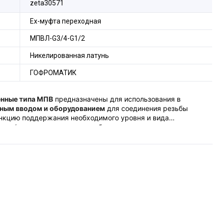
zeta30571
Ех-муфта переходная
МПВЛ-G3/4-G1/2
Никелированная латунь
ГОФРОМАТИК
нные типа МПВ
предназначены для использования в
ьным вводом и оборудованием
для соединения резьбы
ункцию поддержания необходимого уровня и вида
стах (кроме подземных выработок шахт и их наземных
т техническому регламенту Таможенного союза ТР ТС
м средам.
боты во взрывоопасных средах" и изготовлены в
14, ГОСТ IEC 60079-1-2013, ГОСТ Р МЭК 60079-7-2012 и ТУ
зрывозащиты "е" и вид взрывозащиты "d" для
авливаются
в отверстия электротехнических устройств с
рывозащиты Gb и маркировку взрывозащиты
Ех
db
е II Gb
бой, соответствующего размеру и типу
либо другое устройство ввода вкручивается в резьбовое
репление переходной муфты производится резьбой на
 из шестигранных прутков латуни марки ЛС 59-1 ГОСТ
ГОСТ 9.303-84.