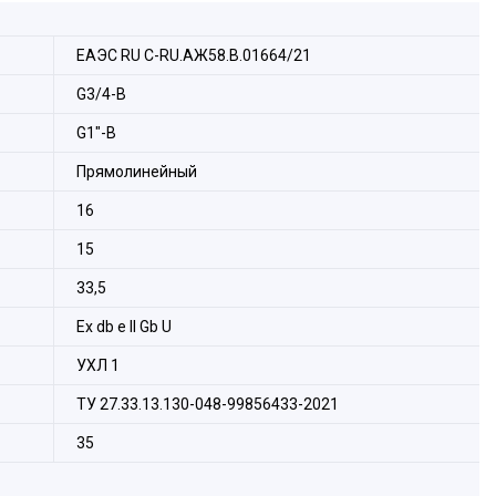
ЕАЭС RU C-RU.АЖ58.В.01664/21
G3/4-В
G1"-B
Прямолинейный
16
15
33,5
Ех db e II Gb U
УХЛ 1
ТУ 27.33.13.130-048-99856433-2021
35