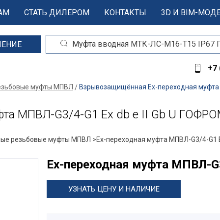
АМ
СТАТЬ ДИЛЕРОМ
КОНТАКТЫ
3D И BIM-МОД
ШЕНИЕ
+7 
езьбовые муфты МПВЛ
Взрывозащищённая Ex-переходная муфта М
та МПВЛ-G3/4-G1 Ех db e II Gb U ГОФР
ые резьбовые муфты МПВЛ >
Ex-переходная муфта МПВЛ-G3/4-G1 Е
Ex-переходная муфта МПВЛ-G3
УЗНАТЬ ЦЕНУ И НАЛИЧИЕ