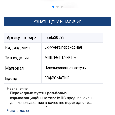
УЗНАТЬ ЦЕНУ И НАЛИЧИЕ
Артикул товара
zeta30593
Вид изделия
Ех-муфта переходная
Тип изделия
МПВЛ-G1 1/4-К1 ½
Материал
Никелированная латунь
Бренд
ГОФРОМАТИК
Назначение
Переходные муфты резьбовые
взрывозащищённые типа МПВ
предназначены
для использования в качестве
переходного
элемента между кабельным вводом и
Ex-переходные муфты типа
Читать далее
оборудованием
для соединения резьбы
МПВ
соответствуют техническому регламенту