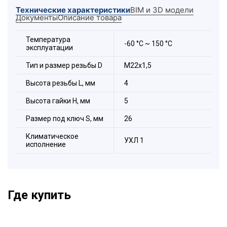
вид и стандартный размер под ключ.
Технические характеристики
BIM и 3D модели
Изготавливаются с метрической "
М
", трубной "
G
" и
Документы
Описание товара
резьбой
PG
на выбор заказчика.
Температура
-60 °С ~ 150 °С
эксплуатации
Тип и размер резьбы D
М22х1,5
Высота резьбы L, мм
4
Высота гайки H, мм
5
Размер под ключ S, мм
26
Климатическое
УХЛ 1
исполнение
Где купить