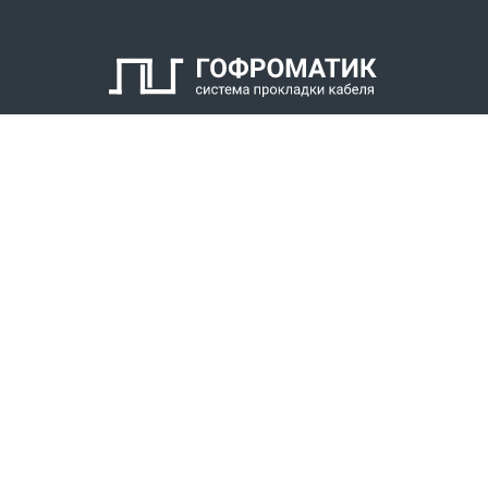
КАТАЛОГ
СПК ГОФРОМАТИК
РЕШЕНИЯ
СТАТЬ ДИЛЕРОМ
СКАЧАТЬ КАТАЛОГ
Звонки для регионов бесплатно
+7 (800) 777-34-21
Москва / Новосибирск, Пн-Пт: с 8:00 до 17:00