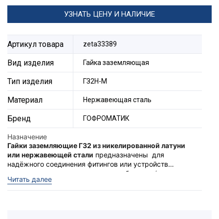
УЗНАТЬ ЦЕНУ И НАЛИЧИЕ
Артикул товара
zeta33389
Вид изделия
Гайка заземляющая
Тип изделия
ГЗ2Н-М
Материал
Нержавеющая сталь
Бренд
ГОФРОМАТИК
Назначение
Гайки заземляющие ГЗ2 из никелированной латуни
или нержавеющей стали
предназначены для
надёжного соединения фитингов или устройств
вводимых в электротехнические оболочки (ящики,
Рекомендованы к использованию с фитингами типа
Читать далее
щиты управления, коробки). Гайки ГЗ2, за счёт
МВН и МТК из никелированной латуни.
острых зубцов создают надёжный электрический
контакт между соединителем и корпусом
электрооборудования. Имеют эстетичный внешний