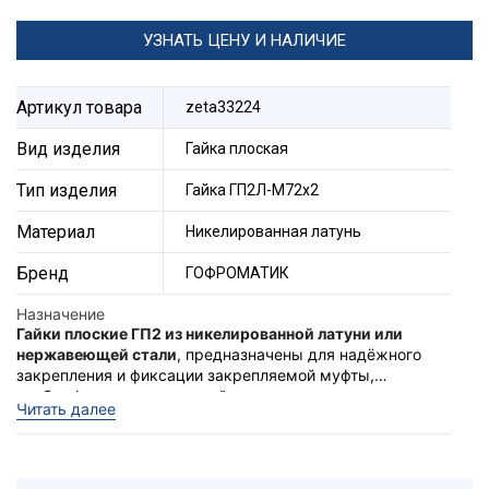
УЗНАТЬ ЦЕНУ И НАЛИЧИЕ
Артикул товара
zeta33224
Вид изделия
Гайка плоская
Тип изделия
Гайка ГП2Л-М72х2
Материал
Никелированная латунь
Бренд
ГОФРОМАТИК
Назначение
Гайки плоские ГП2 из никелированной латуни или
нержавеющей стали
, предназначены для надёжного
закрепления и фиксации закрепляемой муфты,
трубы, фитингов или устройств вводимых в
Рекомендованы к использованию с фитингами типа
Читать далее
электротехнические оболочки (ящики, щиты
МВН и МТК, а также взрывозащищенных кабельных
управления, коробки). Имеют эстетичный внешний
вводов из никелированной латуни.
вид и стандартный размер под ключ.
Изготавливаются с метрической "
М
", трубной "
G
" и