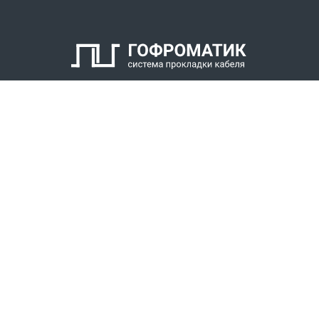
КАТАЛОГ
СПК ГОФРОМАТИК
РЕШЕНИЯ
СТАТЬ ДИЛЕРОМ
СКАЧАТЬ КАТАЛОГ
Звонки для регионов бесплатно
+7 (800) 777-34-21
Москва / Новосибирск, Пн-Пт: с 8:00 до 17:00