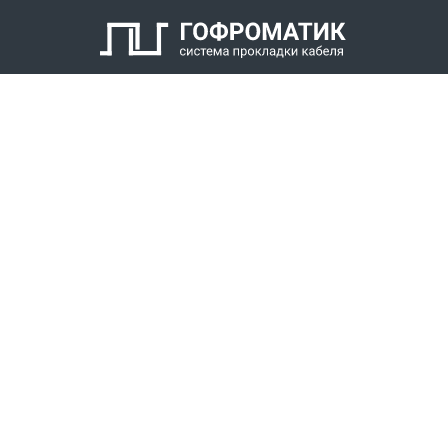
Кабельный уплотнитель
Заглушка
Антифрикционное кольцо
Нажимной штуцер с наружной резьбой
КАТАЛОГ
СПК ГОФРОМАТИК
РЕШЕНИЯ
СТАТЬ ДИЛЕРОМ
СКАЧАТЬ КАТАЛОГ
Звонки для регионов бесплатно
+7 (800) 777-34-21
Москва / Новосибирск, Пн-Пт: с 8:00 до 17:00
+7 (383) 308-72-36
+7 (495) 666-23-38