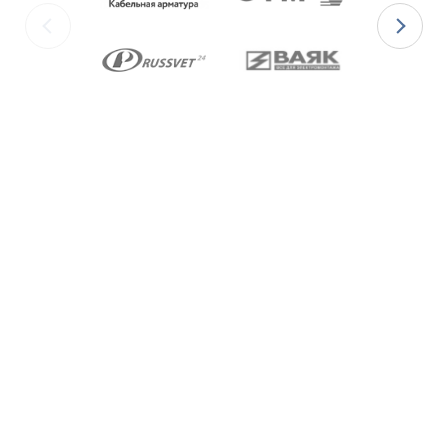
изготавливаются с уплотнительными
элементами из двух материалов:
для
Ex-вводов типа ВКВ2ТН-[Х]Р
– из
масло-бензостойкой резины МБС;
для
Ex-вводов типа ВКВ2ТН-[Х]С
– из
термостойкой силиконовой резины.
Ex-вводы типа ВКВ2ТН
изготавливаются с
метрической резьбой М по ГОСТ 24705-2004,
с цилиндрической трубной резьбой «G» по
ГОСТ 6357-81 и с конической резьбой К по
ГОСТ 6111-52 В конструкции Ex-вводов типа
ВКВ2ТН предусмотрена специальная заглушка
для поддержания необходимого уровня
взрывозащиты и высокой степени защиты IP68
оборудования до момента монтажа кабеля
через Ex-ввод.