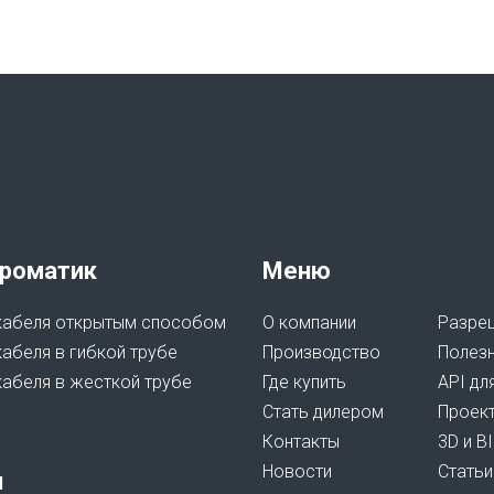
роматик
Меню
кабеля открытым способом
О компании
Разреш
абеля в гибкой трубе
Производство
Полез
кабеля в жесткой трубе
Где купить
API дл
Стать дилером
Проек
Контакты
3D и B
Новости
Статьи
я