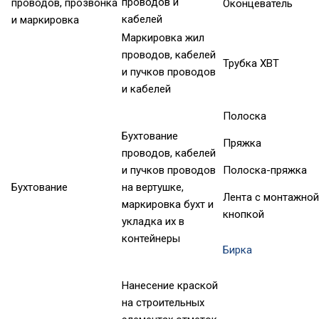
проводов и
проводов, прозвонка
Оконцеватель
кабелей
и маркировка
Маркировка жил
проводов, кабелей
Трубка ХВТ
и пучков проводов
и кабелей
Полоска
Бухтование
Пряжка
проводов, кабелей
и пучков проводов
Полоска-пряжка
Бухтование
на вертушке,
Лента с монтажной
маркировка бухт и
кнопкой
укладка их в
контейнеры
Бирка
Нанесение краской
на строительных