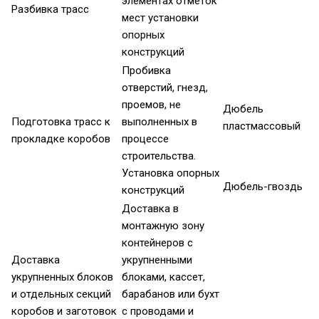
элементах отметок
Разбивка трасс
мест установки
опорных
конструкций
Пробивка
отверстий, гнезд,
проемов, не
Дюбель
Подготовка трасс к
выполненных в
пластмассовый
прокладке коробов
процессе
строительства.
Установка опорных
Дюбель-гвоздь
конструкций
Доставка в
монтажную зону
контейнеров с
Доставка
укрупненными
укрупненных блоков
блоками, кассет,
и отдельных секций
барабанов или бухт
коробов и заготовок
с проводами и