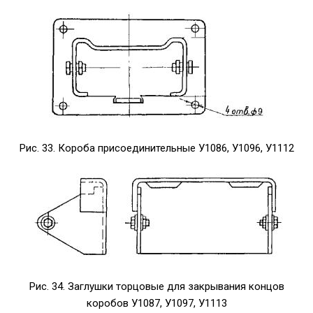
Рис. 33. Короба присоединительные
У1086, У1096, У1112
Рис. 34. Заглушки торцовые для закрывания концов
коробов У1087, У1097, У1113