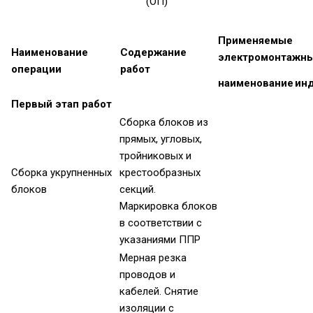
(ОП)
Применяемые
Наименование
Содержание
электромонтажны
операции
работ
наименование
ин
Первый этап работ
Сборка блоков из
прямых, угловых,
тройниковых и
Сборка укрупненных
крестообразных
блоков
секций.
Маркировка блоков
в соответствии с
указаниями ППР
Мерная резка
проводов и
кабелей. Снятие
изоляции с