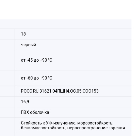
информационных кабелей в трубных системах прокладки
18
черный
от -45 до +90 °С
оляции Р3-НП нг предназначен для механической защиты
трубных системах прокладки кабеля во всех
от -60 до +90 °С
воздействием любых атмосферных факторов (дождь,
эксплуатации в помещениях(объемах) с повышенной
ляции Р3-НП нг является гибкой трубой повышенной
евентилируемых подземных помещениях, в том числе
РОСС RU.31621.04ПШН4.ОС.05.СОО153
анной трубной системе прокладки кабелей по ГОСТ Р МЭК
корабельных и других помещениях, в которых возможно
я влаги на стенах и потолке, в частности, в некоторых
16,9
ских производств и т.п.).
воде в оборудование или соединении необходимо
ПВХ оболочка
ой металлической трубной арматуры производства АО
Н, МВН) соответствующего размера, типа и степени защиты.
Стойкость к УФ-излучению, морозостойкость,
ом, необходимо обеспечить переходное электрическое
бензомаслостойкость, нераспространение горения
К 61386.23-2015.