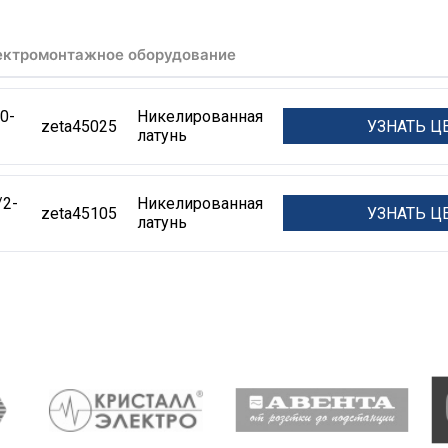
ектромонтажное оборудование
0-
Никелированная
УЗНАТЬ Ц
zeta45025
латунь
2-
Никелированная
УЗНАТЬ Ц
zeta45105
латунь