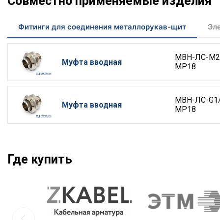
Совместно применяемые изделия
Фитинги для соединения металлорукав-щит
Эл
МВН-ЛС-М2
Муфта вводная
МР18
МВН-ЛС-G1/
Муфта вводная
МР18
Где купить