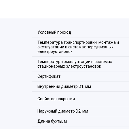
информационных кабелей в трубных системах 
Металлорукав МРПИ нг морозостойкий является
композитной гофрированной трубной системе п
Обеспечение заземления металлорукава при в
производить с помощью применения специальн
Условный проход
“ЗЭТА” (МСР, МСМ, МТ, МВВ, МТР, АТР, РКВ, РК
При заземлении металлорукава другим способ
Температура транспортировки, монтажа и
эксплуатации в системах передвижных
сопротивление не более 0,05 Ом по ГОСТ Р МЭ
электроустановок
Температура эксплуатации в системах
стационарных электроустановок
Сертификат
Внутренний диаметр D1, мм
Свойство покрытия
Наружный диаметр D2, мм
Длина бухты, м