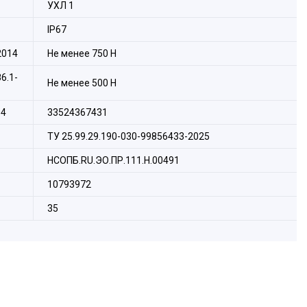
УХЛ 1
IP67
2014
Не менее 750 H
6.1-
Не менее 500 Н
14
33524367431
ТУ 25.99.29.190-030-99856433-2025
НСОПБ.RU.ЭО.ПР.111.Н.00491
10793972
35