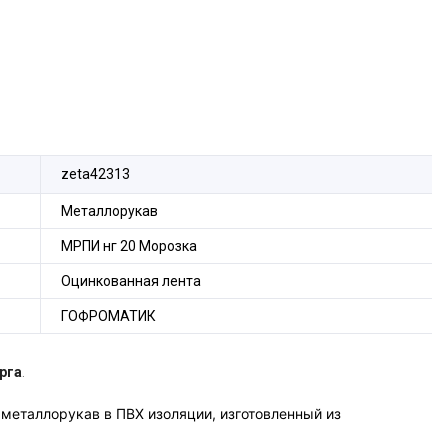
zeta42313
Металлорукав
МРПИ нг 20 Морозка
Оцинкованная лента
ГОФРОМАТИК
рга
.
 металлорукав в ПВХ изоляции, изготовленный из
едназначен для механической защиты электрических или