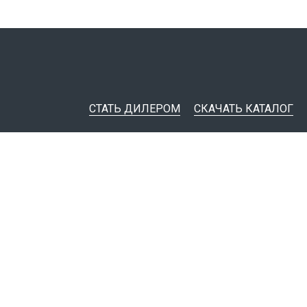
СТАТЬ ДИЛЕРОМ
СКАЧАТЬ КАТАЛОГ
ительная документация
ные инструменты
я импорта товаров
тировщикам
IM-модели
Политика конфиденциальности