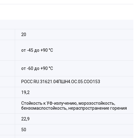
прокладки кабеля повышенной гибкости.
 гибкой трубой повышенной гибкости и относится к
рокладки кабелей по ГОСТ Р МЭК 61386.1-2014;
воде в оборудование или соединении необходимо
ой металлической трубной арматуры производства АО
20
Н, МВН) соответствующего размера, типа и степени защиты;
ом, необходимо обеспечить переходное электрическое
от -45 до +90 °С
К 61386.23-2015.
от -60 до +90 °С
РОСС RU.31621.04ПШН4.ОС.05.СОО153
19,2
Стойкость к УФ-излучению, морозостойкость,
бензомаслостойкость, нераспространение горения
22,9
50