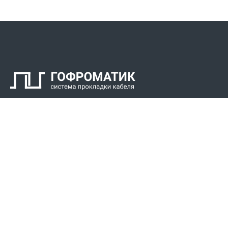
Контакты
СПК Гоф
Прокладка 
Звонки для регионов бесплатно
Прокладка к
+7 (800) 777-34-21
Прокладка 
Москва / Новосибирск, Пн-Пт: с 8:00 до 17:00
+7 (383) 308-72-36
+7 (495) 666-23-38
Реквизиты
Решени
Р/С 40702810307000034219
Для Крайнег