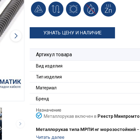
УЗНАТЬ ЦЕНУ И НАЛИЧИЕ
Артикул товара
Вид изделия
Тип изделия
Материал
Бренд
Назначение
Металлорукав включен в
Реестр Минпромто
Металлорукав типа МРПИ нг морозостойкий
–
металлической горячеоцинкованной ленты, пр
Читать далее