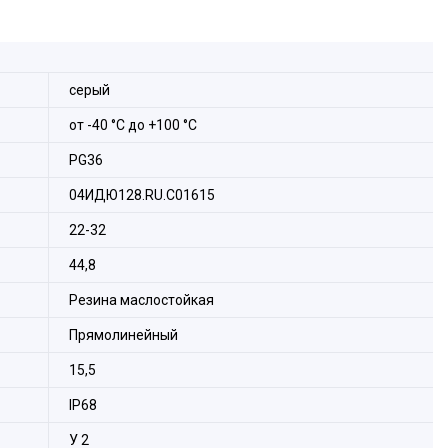
серый
от -40 °С до +100 °С
PG36
04ИДЮ128.RU.С01615
22-32
44,8
Резина маслостойкая
Прямолинейный
15,5
IP68
У 2