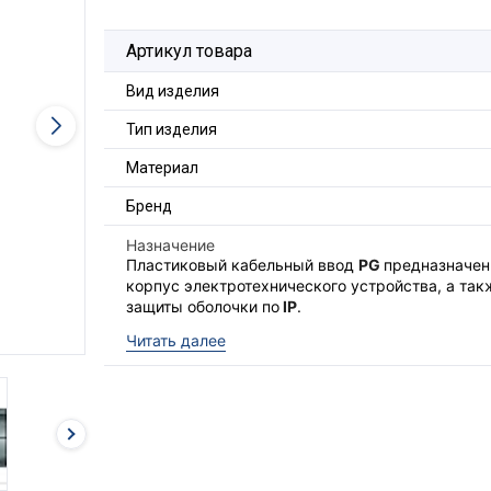
Артикул товара
Вид изделия
Тип изделия
Материал
Бренд
Назначение
Пластиковый кабельный ввод
PG
предназначен
корпус электротехнического устройства, а та
защиты оболочки по
IP
.
Состав комплекта:
Читать далее
Крепежная гайка;
Уплотнительное кольцо;
Корпус кабельного ввода;
Уплотнитель кабеля;
Прижимная гайка.