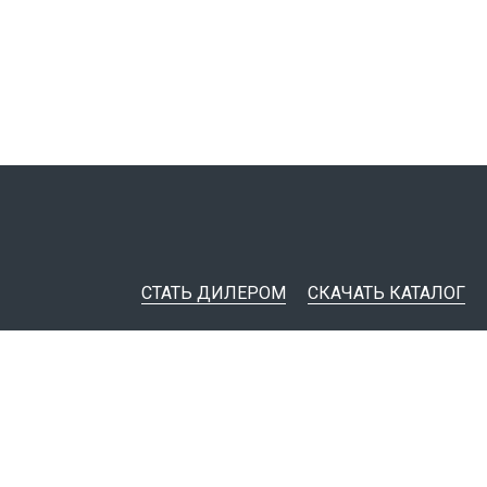
СТАТЬ ДИЛЕРОМ
СКАЧАТЬ КАТАЛОГ
ительная документация
ные инструменты
я импорта товаров
тировщикам