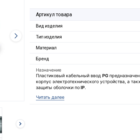
Артикул товара
Вид изделия
Тип изделия
Материал
Бренд
Назначение
Пластиковый кабельный ввод
PG
предназначен
корпус электротехнического устройства, а та
защиты оболочки по
IP
.
Состав комплекта:
Читать далее
Крепежная гайка;
Уплотнительное кольцо;
Корпус кабельного ввода;
Уплотнитель кабеля;
Прижимная гайка.