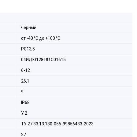
черный
от -40 °С до +100 °С
PG13,5
04ИДЮ128.RU.С01615
6-12
26,1
9
IP68
У 2
ТУ 27.33.13.130-055-99856433-2023
27