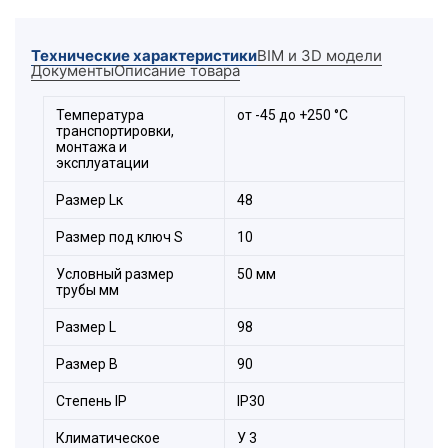
Расшифровка обозначения
Технические характеристики
BIM и 3D модели
элемента:
Документы
Описание товара
Температура
от -45 до +250 °С
транспортировки,
монтажа и
эксплуатации
Размер Lк
48
Размер под ключ S
10
Состав комплекта:
Условный размер
50 мм
трубы мм
1. Большое полукольцо.
2. Малое полукольцо.
Размер L
98
3. Болт.
Размер B
90
4. Шайба.
5. Гайка.
Стeпень IP
IP30
Климатическое
У 3