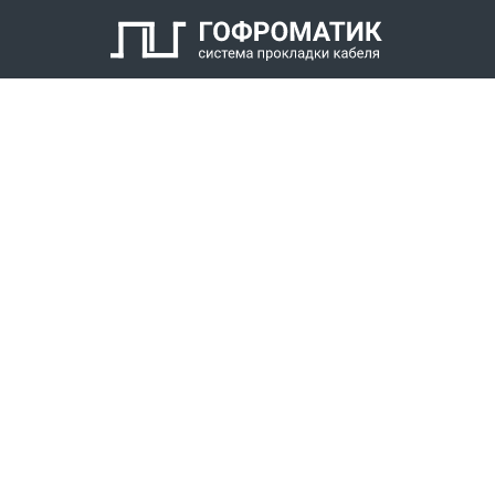
КАТАЛОГ
СПК ГОФРОМАТИК
РЕШЕНИЯ
СТАТЬ ДИЛЕРОМ
СКАЧАТЬ КАТАЛОГ
Звонки для регионов бесплатно
+7 (800) 777-34-21
Москва / Новосибирск, Пн-Пт: с 8:00 до 17:00
+7 (383) 308-72-36
+7 (495) 666-23-38