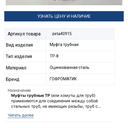
УЗНАТЬ ЦЕНУ И НАЛИЧИЕ
Артикул товара
zeta40915
Вид изделия
Муфта трубная
Тип изделия
ТР-8
Материал
Оцинкованная сталь
Бренд
ГОФРОМАТИК
Назначение
Муфты трубные ТР
(или хомуты для труб)
применяются для соединения между собой
стальных труб, не имеющих резьбы, труб с
металлорукавами или вводными патрубками
Состоят из полукоцец и болтов с гайками
Читать далее
У476 - У479.
стягивающие изделие при крепелении трубы
или металлорукава.