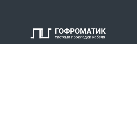
КАТАЛОГ
СПК ГОФРОМАТИК
РЕШЕНИЯ
СТАТЬ ДИЛЕРОМ
СКАЧАТЬ КАТАЛОГ
Звонки для регионов бесплатно
+7 (800) 777-34-21