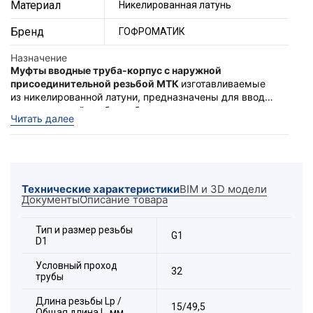
Материал
Никелированная латунь
Бренд
ГОФРОМАТИК
Назначение
Муфты вводные труба-корпус с наружной
присоединительной резьбой МТК
изготавливаемые
из никелированной латуни, предназначены для ввода
металлической трубы в оболочки
Муфты обладают повышенной степенью защиты -
IP
Читать далее
электротехнических устройств (корпуса, ящики,
67
. Фиксация трубы обеспечивается цанговым
коробки).
зажимом. Муфты МТК изготавливаются с
метрической «
М
», цилиндрической «
G
» в
Муфты МТК устойчивы к воздействию кислот,
соответствии с ГОСТ.
щелочей, морскому климату, фенолам, спиртам,
Технические характеристики
BIM и 3D модели
фреонам, антифризам, растворам солей. Возможна
Документы
Описание товара
эксплуатация в солёной морской и пресной воде.
Расшифровка обозначения элемента:
Тип и размер резьбы
G1
D1
Условный проход
32
трубы
Длина резьбы Lp /
15/49,5
Общая длина L, мм