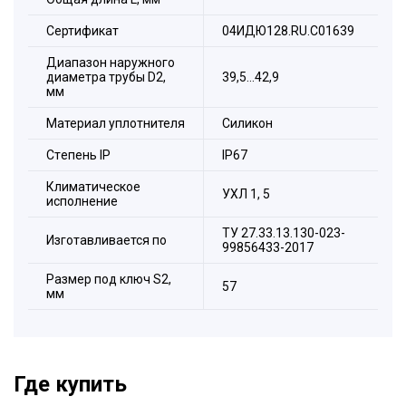
Сертификат
04ИДЮ128.RU.С01639
Диапазон наружного
диаметра трубы D2,
39,5…42,9
мм
Материал уплотнителя
Силикон
Стeпень IP
IP67
Климатическое
УХЛ 1, 5
исполнение
ТУ 27.33.13.130-023-
Изготавливается по
99856433-2017
Состав комплекта:
Размер под ключ S2,
57
1. Корпус.
мм
2. Уплотнитель трубы.
3. Антифрикционное кольцо.
4. Цанговое зажимное кольцо.
Где купить
5. Накидная гайка.