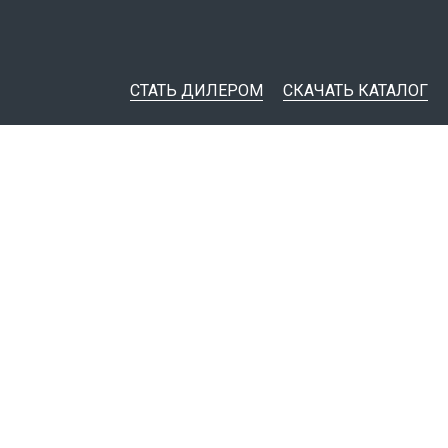
СТАТЬ ДИЛЕРОМ
СКАЧАТЬ КАТАЛОГ
ительная документация
ные инструменты
я импорта товаров
тировщикам
IM-модели
Политика конфиденциальности
© 1999 - 2026
Завод электротехнической арматуры