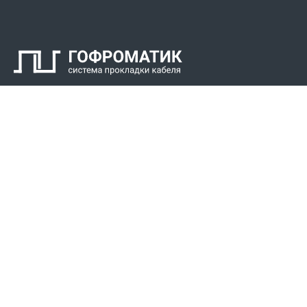
Контакты
СПК Гоф
Прокладка 
Звонки для регионов бесплатно
+7 (800) 777-34-21
Прокладка к
Прокладка 
Москва / Новосибирск, Пн-Пт: с 8:00 до 17:00
+7 (383) 308-72-36
+7 (495) 666-23-38
Реквизиты
Решени
Р/С 40702810307000034219
Для Крайнег
Сибирский филиал АО «Райффайзенбанк»
Для пищево
БИК 045004799
Для химиче