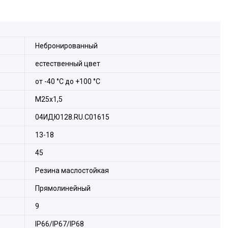
Небронированный
естественный цвет
от -40 °С до +100 °С
М25х1,5
04ИДЮ128.RU.С01615
13-18
45
Резина маслостойкая
Прямолинейный
9
IP66/IP67/IP68