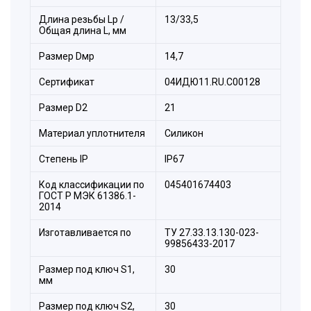
Длина резьбы Lp /
13/33,5
Общая длина L, мм
Размер Dмр
14,7
Сертификат
04ИДЮ11.RU.С00128
Размер D2
21
Материал уплотнителя
Силикон
Стeпень IP
IP67
Код классификации по
045401674403
ГОСТ Р МЭК 61386.1-
2014
Изготавливается по
ТУ 27.33.13.130-023-
99856433-2017
Размер под ключ S1,
30
мм
Размер под ключ S2,
30