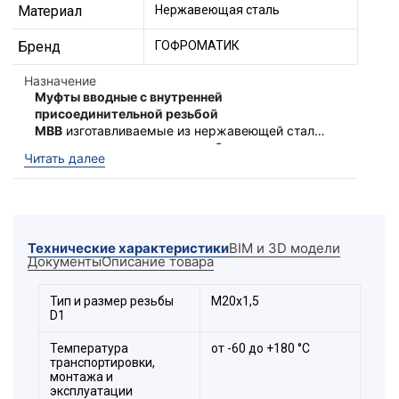
Материал
Нержавеющая сталь
Бренд
ГОФРОМАТИК
Назначение
Муфты вводные с внутренней
присоединительной резьбой
МВВ
изготавливаемые из нержавеющей стали,
предназначены для ввода кабеля
Муфты обладают повышенной степенью
Читать далее
проложенного в металлорукаве при
защиты -
IP 67
. Муфты МВВ могут,
подключении к оболочке
производятся с двумя типами внутренней
электрооборудования.
присоединительной резьбы на выбор:
Устойчивы к фенолам, спиртам, фреонам,
метрическая «
М
» и цилиндрическая трубная
антифризам, растворам солей, перекиси
«
G
» по ГОСТ.
Технические характеристики
BIM и 3D модели
водорода, озона. Возможна эксплуатация в
Документы
Описание товара
солёной морской и пресной воде.
Расшифровка обозначения
Тип и размер резьбы
М20х1,5
D1
элемента:
Температура
от -60 до +180 °С
транспортировки,
монтажа и
эксплуатации