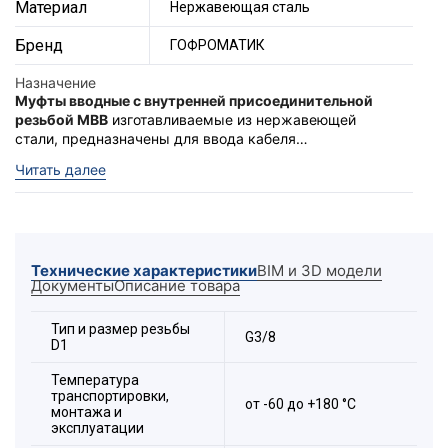
Материал
Нержавеющая сталь
Бренд
ГОФРОМАТИК
Назначение
Муфты вводные с внутренней присоединительной
резьбой МВВ
изготавливаемые из нержавеющей
стали, предназначены для ввода кабеля
проложенного в металлорукаве при подключении к
Муфты обладают повышенной степенью защиты -
IP
Читать далее
оболочке электрооборудования.
67
. Муфты МВВ могут, производятся с двумя типами
внутренней присоединительной резьбы на выбор:
метрическая «
М
» и цилиндрическая трубная «
G
» по
Устойчивы к фенолам, спиртам, фреонам,
ГОСТ.
антифризам, растворам солей, перекиси водорода,
Технические характеристики
BIM и 3D модели
озона. Возможна эксплуатация в солёной морской и
Документы
Описание товара
пресной воде.
Расшифровка обозначения элемента:
Тип и размер резьбы
G3/8
D1
Температура
транспортировки,
от -60 до +180 °С
монтажа и
эксплуатации