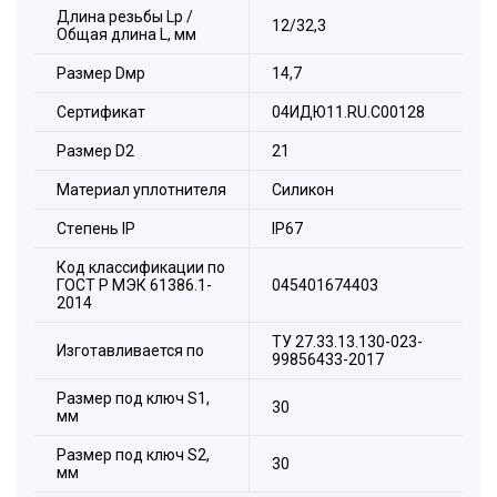
Длина резьбы Lp /
12/32,3
Общая длина L, мм
Размер Dмр
14,7
Сертификат
04ИДЮ11.RU.С00128
Размер D2
21
Материал уплотнителя
Силикон
Стeпень IP
IP67
Код классификации по
ГОСТ Р МЭК 61386.1-
045401674403
2014
ТУ 27.33.13.130-023-
Изготавливается по
99856433-2017
Размер под ключ S1,
30
мм
Размер под ключ S2,
Состав комплекта:
30
мм