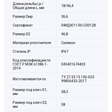
Длина резьбы Lp /
18/46,4
Общая длина L, мм
Размер Dмр
36,6
Сертификат
04ИДЮ11.RU.С00128
Размер D2
46,8
Материал уплотнителя
Силикон
Стeпень IP
IP67
Код классификации по
ГОСТ Р МЭК 61386.1-
045401674403
2014
ТУ 27.33.13.130-023-
Изготавливается по
99856433-2017
Размер под ключ S1,
58,3
мм
Размер под ключ S2,
Состав комплекта:
58
мм