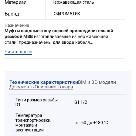
Материал
Нержавеющая сталь
Бренд
ГОФРОМАТИК
Назначение
Муфты вводные с внутренней присоединительной
резьбой МВВ
изготавливаемые из нержавеющей
стали, предназначены для ввода кабеля
проложенного в металлорукаве при подключении к
Муфты обладают повышенной степенью защиты -
IP
Читать далее
оболочке электрооборудования.
67
. Муфты МВВ могут, производятся с двумя типами
внутренней присоединительной резьбы на выбор:
метрическая «
М
» и цилиндрическая трубная «
G
» по
Устойчивы к фенолам, спиртам, фреонам,
ГОСТ.
антифризам, растворам солей, перекиси водорода,
Технические характеристики
BIM и 3D модели
озона. Возможна эксплуатация в солёной морской и
Документы
Описание товара
пресной воде.
Расшифровка обозначения элемента:
Тип и размер резьбы
G1 1/2
D1
Температура
транспортировки,
от -60 до +180 °С
монтажа и
эксплуатации