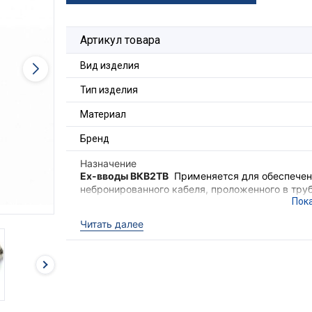
Артикул товара
Вид изделия
Тип изделия
Материал
Бренд
Назначение
Ex-вводы ВКВ2ТВ
Применяется для обеспечени
небронированного кабеля, проложенного в труб
обеспечения надёжного электрического соедин
электрооборудования II группы в местах (кром
Читать далее
опасных по взрывоопасным газовым средам.
Ex-вводы ВКВ2ТВ
выполняют функцию удержив
уровня взрывозащиты оборудования, функцию г
высокой степенью защиты IP68.
Для фиксации кабельного ввода в корпусе об
гайка ГП2 и прокладка фторопластовая ПФ (в 