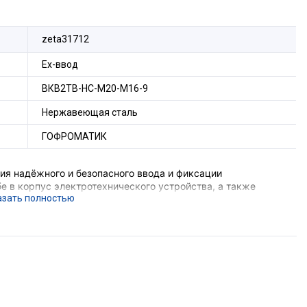
zeta31712
Ех-ввод
ВКВ2ТВ-НС-М20-М16-9
Нержавеющая сталь
ГОФРОМАТИК
я надёжного и безопасного ввода и фиксации
е в корпус электротехнического устройства, а также
ения трубы и металлической оболочки
е подземных выработок шахт и их наземных строений),
ающего устройства, функцию поддержания необходимого
ерметизации оборудования в месте ввода кабеля с
орудования с безрезьбовым отверстием потребуется
комплект поставки не входит).