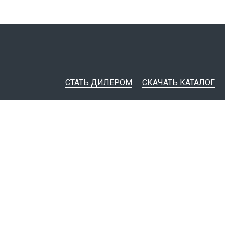
СТАТЬ ДИЛЕРОМ
СКАЧАТЬ КАТАЛОГ
ительная документация
ные инструменты
я импорта товаров
тировщикам
IM-модели
Политика конфиденциальности