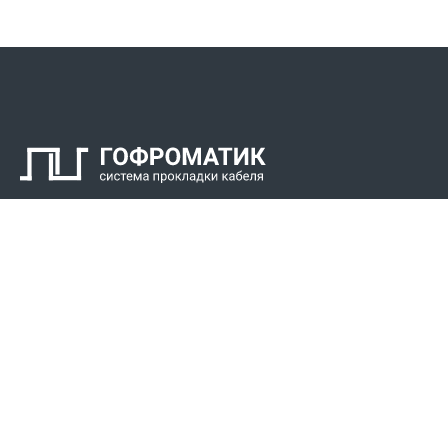
Контакты
СПК Гоф
Прокладка 
Звонки для регионов бесплатно
Прокладка к
+7 (800) 777-34-21
Прокладка 
Москва / Новосибирск, Пн-Пт: с 8:00 до 17:00
+7 (383) 308-72-36
+7 (495) 666-23-38
Реквизиты
Решени
Р/С 40702810307000034219
Для Крайнег