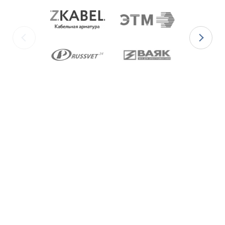
ГОСТ 5632-2014.
Ex-кабельные вводы типа ВКВ2МР
изготавливаются с уплотнительными
элементами из двух материалов:
для
Ex-вводов типа ВКВ2МР-[Х]Р
– из
масло-бензостойкой резины МБС;
для
Ex-вводов типа ВКВ2МР-[Х]С
– из
термостойкой силиконовой резины.
Ex-вводы типа ВКВ2МР
изготавливаются с
метрической резьбой М по ГОСТ 24705-2004,
с цилиндрической трубной резьбой «G» по
ГОСТ 6357-81 и с конической резьбой К по
ГОСТ 6111-52 В конструкции Ex-вводов типа
ВКВ2ТН предусмотрена специальная заглушка
для поддержания необходимого уровня
взрывозащиты и высокой степени защиты IP68
оборудования до момента монтажа кабеля
через Ex-ввод.