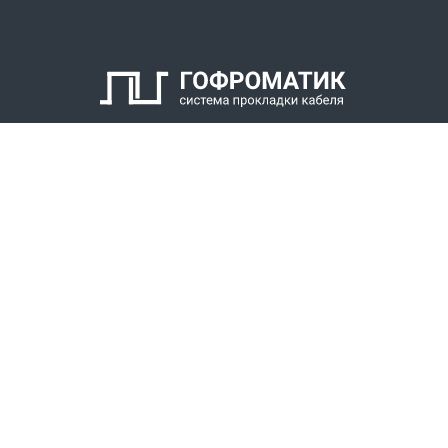
2. Кабельный уплотнитель
3. Заглушка
4. Антифрикционное кольцо
5. Нажимной штуцер
6. Оконцеватель металлорукава
7. Уплотнитель металлорукава
КАТАЛОГ
8. Накидная гайка
СПК ГОФРОМАТИК
РЕШЕНИЯ
СТАТЬ ДИЛЕРОМ
СКАЧАТЬ КАТАЛОГ
Звонки для регионов бесплатно
+7 (800) 777-34-21