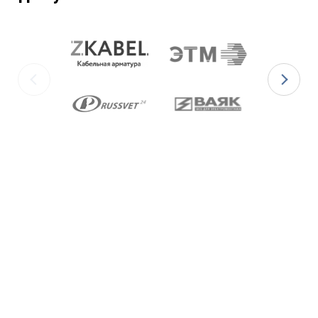
ГОСТ 5632-2014.
Ex-кабельные вводы типа ВКВ2МР
изготавливаются с уплотнительными
элементами из двух материалов:
для
Ex-вводов типа ВКВ2МР-[Х]Р
– из
масло-бензостойкой резины МБС;
для
Ex-вводов типа ВКВ2МР-[Х]С
– из
термостойкой силиконовой резины.
Ex-вводы типа ВКВ2МР
изготавливаются с
метрической резьбой М по ГОСТ 24705-2004,
с цилиндрической трубной резьбой «G» по
ГОСТ 6357-81 и с конической резьбой К по
ГОСТ 6111-52 В конструкции Ex-вводов типа
ВКВ2ТН предусмотрена специальная заглушка
для поддержания необходимого уровня
взрывозащиты и высокой степени защиты IP68
оборудования до момента монтажа кабеля
через Ex-ввод.