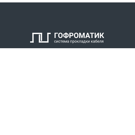
2. Кабельный уплотнитель
3. Заглушка
4. Антифрикционное кольцо
5. Нажимной штуцер
6. Оконцеватель металлорукава
7. Уплотнитель металлорукава
8. Накидная гайка
КАТАЛОГ
СПК ГОФРОМАТИК
РЕШЕНИЯ
СТАТЬ ДИЛЕРОМ
СКАЧАТЬ КАТАЛОГ
Звонки для регионов бесплатно