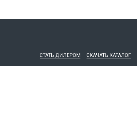
СТАТЬ ДИЛЕРОМ
СКАЧАТЬ КАТАЛОГ
ительная документация
ные инструменты
я импорта товаров
тировщикам
IM-модели
Политика конфиденциальности