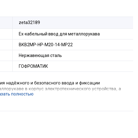
zeta32189
Ех-кабельный ввод для металлорукава
ВКВ2МР-НР-М20-14-МР22
Нержавеющая сталь
ГОФРОМАТИК
я надёжного и безопасного ввода и фиксации
ллорукаве в корпус электротехнического устройства, а
 соединения металлорукава и металлической оболочки
е подземных выработок шахт и их наземных строений),
вающего устройства, функцию поддержания
ния, функцию герметизации оборудования в месте ввода
орудования с безрезьбовым отверстием потребуется