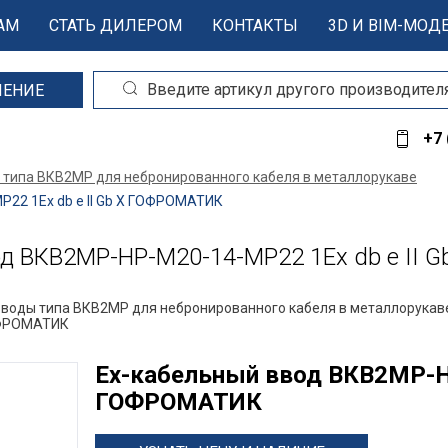
АМ
СТАТЬ ДИЛЕРОМ
КОНТАКТЫ
3D И BIM-МОД
ШЕНИЕ
+7 
 типа ВКВ2МР для небронированного кабеля в металлорукаве
22 1Ex db e II Gb X ГОФРОМАТИК
д ВКВ2МР-НР-М20-14-МР22 1Ex db e II 
вводы типа ВКВ2МР для небронированного кабеля в металлорукав
ГОФРОМАТИК
Ех-кабельный ввод ВКВ2МР-НР
ГОФРОМАТИК