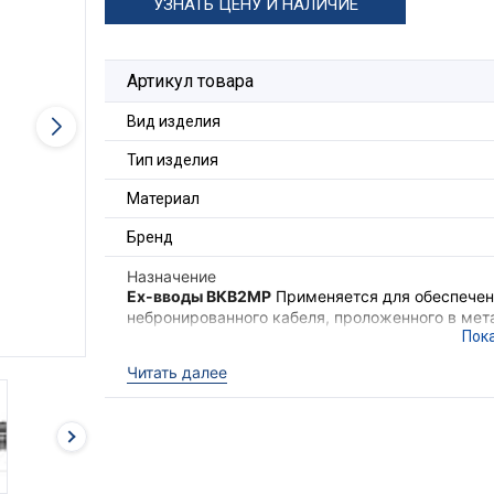
УЗНАТЬ ЦЕНУ И НАЛИЧИЕ
Артикул товара
Вид изделия
Тип изделия
Материал
Бренд
Назначение
Ex-вводы ВКВ2МР
Применяется для обеспечени
небронированного кабеля, проложенного в мета
также обеспечения надёжного электрического
электрооборудования II группы в местах (кром
Читать далее
опасных по взрывоопасным газовым средам.
Ex-вводы ВКВ2МР
выполняют функцию удержи
необходимого уровня взрывозащиты оборудова
кабеля с высокой степенью защиты
IP68
.
Для фиксации кабельного ввода в корпусе об