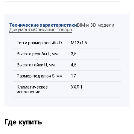
управления, коробки). Гайки ГЗ2, за счёт
никелированной латуни.
острых зубцов создают надёжный
электрический контакт между соединителем и
корпусом электрооборудования. Имеют
Технические характеристики
BIM и 3D модели
эстетичный внешний вид и стандартный
Документы
Описание товара
размер под ключ. Изготавливаются с
метрической "
М
", трубной "
G
" и резьбой
PG
на
выбор заказчика.
Тип и размер резьбы D
М12х1,5
Высота резьбы L, мм
3,5
Высота гайки H, мм
4,5
Размер под ключ S, мм
17
Климатическое
УХЛ 1
исполнение
Где купить