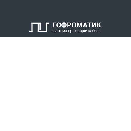
КАТАЛОГ
СПК ГОФРОМАТИК
РЕШЕНИЯ
СТАТЬ ДИЛЕРОМ
СКАЧАТЬ КАТАЛОГ
Звонки для регионов бесплатно
+7 (800) 777-34-21