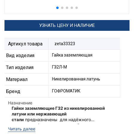
УЗНАТЬ ЦЕНУ И НАЛИЧИЕ
Артикул товара
zeta33323
Вид изделия
Гайка заземляющая
Тип изделия
ГЗ2Л-М
Материал
Никелированная латунь
Бренд
ГОФРОМАТИК
Назначение
Гайки заземляющие ГЗ2 из никелированной
латуни или нержавеющей
стали
предназначены для надёжного
соединения фитингов или устройств вводимых
Рекомендованы к использованию с
Читать далее
в электротехнические оболочки (ящики, щиты
фитингами типа МВН и МТК из